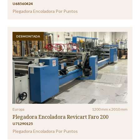
U68560424
Plegadora Encoladora Por Puntos
DESMONTADA
Europa
1200 mm x 2010 mm
Plegadora Encoladora Revicart Faro 200
U71290125
Plegadora Encoladora Por Puntos