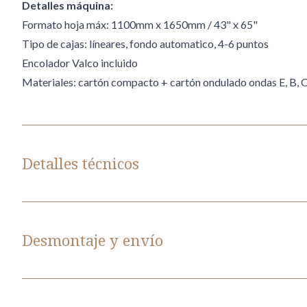
Detalles máquina:
Formato hoja máx: 1100mm x 1650mm / 43" x 65"
Tipo de cajas: líneares, fondo automatico, 4-6 puntos
Encolador Valco incluido
Materiales: cartón compacto + cartón ondulado ondas E, B, C
Detalles técnicos
Referencia de Oversys
U74871125
Desmontaje y envío
Formato
1100 mm x 1650
Tipo
PLEGADORA E
Desmontaje y Carga