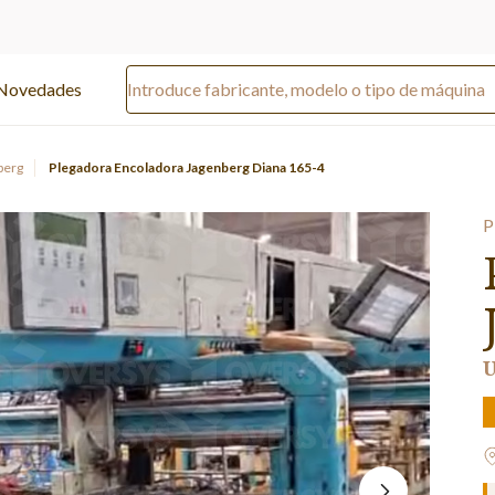
Novedades
berg
Plegadora Encoladora Jagenberg Diana 165-4
P
U