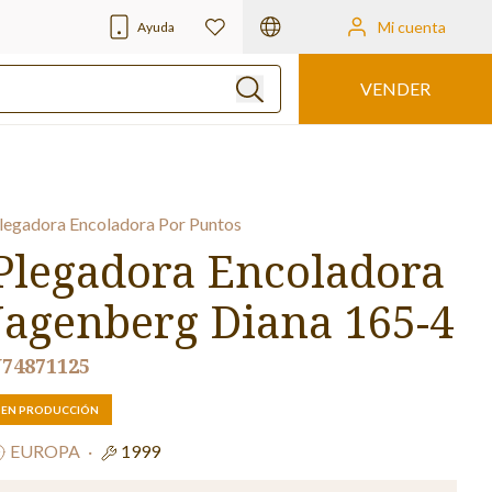
Mi cuenta
Ayuda
VENDER
legadora Encoladora Por Puntos
Plegadora Encoladora
Jagenberg Diana 165-4
74871125
EN PRODUCCIÓN
EUROPA
·
1999