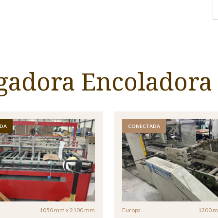
 desmantelado y carga.
egadora Encoladora
ra esta máquina.
DA
CONECTADA
1050 mm x 2100 mm
Europa
1200 m