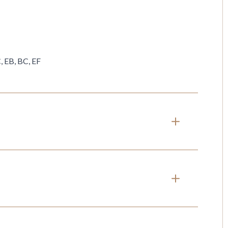
, EB, BC, EF
 mm
NCOLADORA POR PUNTOS